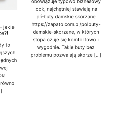
obowiązuje typowo biznesowy
look, najchętniej stawiają na
półbuty damskie skórzane
https://zapato.com.pl/polbuty-
 jakie
damskie-skorzane, w których
ze?!
stopa czuje się komfortowo i
dy to
wygodnie. Takie buty bez
ejszych
problemu pozwalają skórze […]
zbędnych
owej
Dla
arówno
…]