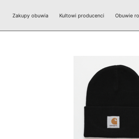
Przejdź
do
Zakupy obuwia
Kultowi producenci
Obuwie r
treści