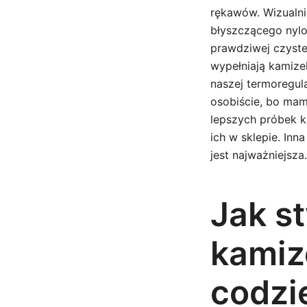
rękawów. Wizualni
błyszczącego nylon
prawdziwej czystej
wypełniają kamizel
naszej termoregula
osobiście, bo mam
lepszych próbek k
ich w sklepie. In
jest najważniejsza.
Jak s
kamiz
codzi