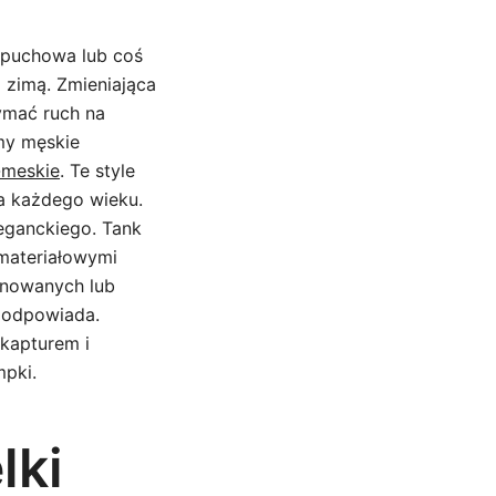
 puchowa lub coś
i zimą. Zmieniająca
ymać ruch na
my męskie
-meskie
. Te style
la każdego wieku.
eganckiego. Tank
 materiałowymi
onowanych lub
 odpowiada.
 kapturem i
mpki.
lki