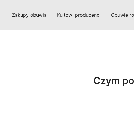
Przejdź
do
Zakupy obuwia
Kultowi producenci
Obuwie r
treści
Czym po