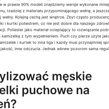
e w prawie 90% modeli znajdziemy wersje wykonane mniej 
u, rzadziej z materiału przypominającego wełnę, a jeszcze
 wełny. Kolejną cechą jest wnętrze. Zbyt często producenc
ki i kurtki poliestrem, co nie jest dobre dla naszego zdrow
cji. Poliester jako materiał ocieplający to rozwiązanie poś
 kamizelkę z tym wypełnieniem. Puch czy pierze użyte jak
amizelek i kurtek to inna liga i każdy musi przynajmniej s
na jakość, inne odczucia. Jednak wbrew pozorom sama regul
tylizować męskie
elki puchowe na
eń?