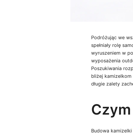
Podróżując we wsz
spełniały rolę sa
wyruszeniem w pod
wyposażenia outdo
Poszukiwania rozp
bliżej kamizelkom
długie zalety zach
Czym 
Budowa kamizelki 