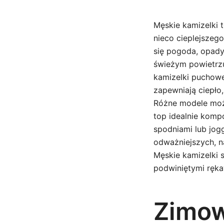
Męskie kamizelki 
nieco cieplejszego
się pogoda, opady
świeżym powietrzu
kamizelki puchowe
zapewniają ciepło,
Różne modele możn
top idealnie komp
spodniami lub jog
odważniejszych, n
Męskie kamizelki s
podwiniętymi ręka
Zimow