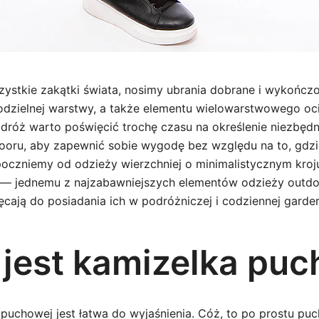
ystkie zakątki świata, nosimy ubrania dobrane i wykończo
modzielnej warstwy, a także elementu wielowarstwowego oci
róż warto poświęcić trochę czasu na określenie niezbęd
oru, aby zapewnić sobie wygodę bez względu na to, gdzie
oczniemy od odzieży wierzchniej o minimalistycznym kroju
 — jednemu z najzabawniejszych elementów odzieży outdo
ęcają do posiadania ich w podróżniczej i codziennej garder
jest kamizelka pu
puchowej jest łatwa do wyjaśnienia. Cóż, to po prostu pu