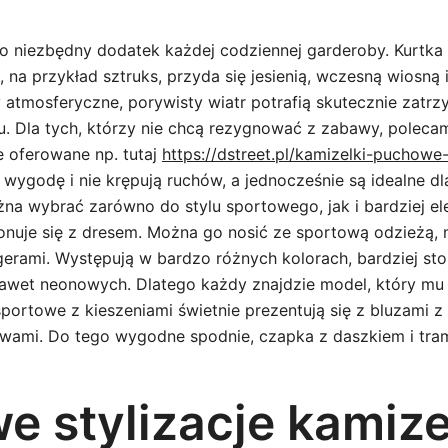
to niezbędny dodatek każdej codziennej garderoby. Kurtka
, na przykład sztruks, przyda się jesienią, wczesną wiosną 
 atmosferyczne, porywisty wiatr potrafią skutecznie zatrz
. Dla tych, którzy nie chcą rezygnować z zabawy, poleca
 oferowane np. tutaj
https://dstreet.pl/kamizelki-puchowe
 wygodę i nie krępują ruchów, a jednocześnie są idealne d
a wybrać zarówno do stylu sportowego, jak i bardziej el
onuje się z dresem. Można go nosić ze sportową odzieżą,
gerami. Występują w bardzo różnych kolorach, bardziej st
awet neonowych. Dlatego każdy znajdzie model, który mu
portowe z kieszeniami świetnie prezentują się z bluzami z
wami. Do tego wygodne spodnie, czapka z daszkiem i tra
e stylizacje kamize