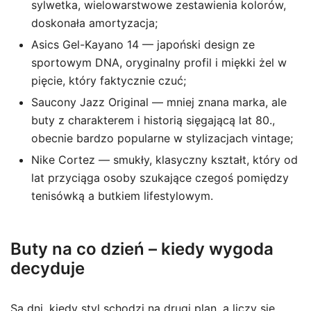
sylwetka, wielowarstwowe zestawienia kolorów,
doskonała amortyzacja;
Asics Gel-Kayano 14 — japoński design ze
sportowym DNA, oryginalny profil i miękki żel w
pięcie, który faktycznie czuć;
Saucony Jazz Original — mniej znana marka, ale
buty z charakterem i historią sięgającą lat 80.,
obecnie bardzo popularne w stylizacjach vintage;
Nike Cortez — smukły, klasyczny kształt, który od
lat przyciąga osoby szukające czegoś pomiędzy
tenisówką a butkiem lifestylowym.
Buty na co dzień – kiedy wygoda
decyduje
Są dni, kiedy styl schodzi na drugi plan, a liczy się