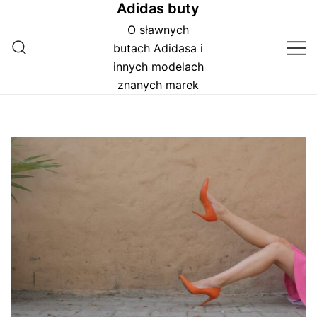
Adidas buty
Przejdź
do
O sławnych
treści
butach Adidasa i
innych modelach
znanych marek