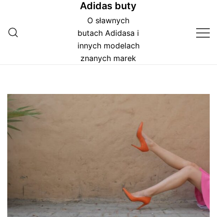
Adidas buty
Przejdź
do
O sławnych
treści
butach Adidasa i
innych modelach
znanych marek