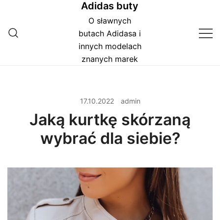
Adidas buty
Przejdź
do
O sławnych
treści
butach Adidasa i
innych modelach
znanych marek
17.10.2022
admin
Jaką kurtkę skórzaną
wybrać dla siebie?