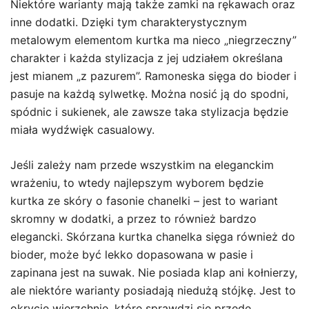
Niektóre warianty mają także zamki na rękawach oraz
inne dodatki. Dzięki tym charakterystycznym
metalowym elementom kurtka ma nieco „niegrzeczny”
charakter i każda stylizacja z jej udziałem określana
jest mianem „z pazurem”. Ramoneska sięga do bioder i
pasuje na każdą sylwetkę. Można nosić ją do spodni,
spódnic i sukienek, ale zawsze taka stylizacja będzie
miała wydźwięk casualowy.
Jeśli zależy nam przede wszystkim na eleganckim
wrażeniu, to wtedy najlepszym wyborem będzie
kurtka ze skóry o fasonie chanelki – jest to wariant
skromny w dodatki, a przez to również bardzo
elegancki. Skórzana kurtka chanelka sięga również do
bioder, może być lekko dopasowana w pasie i
zapinana jest na suwak. Nie posiada klap ani kołnierzy,
ale niektóre warianty posiadają niedużą stójkę. Jest to
okrycie wierzchnie, które sprawdzi się przede