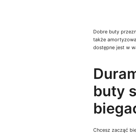
Dobre buty przezn
także amortyzowan
dostępne jest w war
Duram
buty 
biega
Chcesz zacząć bi