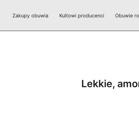
Przejdź
do
Zakupy obuwia
Kultowi producenci
Obuwie r
treści
Lekkie, amo