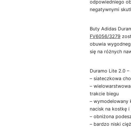
odpowiedniego ob
negatywnymi skut
Buty Adidas Duram
FV6056/3279
zost
obuwia wygodnego
się na różnych na
Duramo Lite 2.0 –
– siateczkowa cho
– wielowarstwowa
trakcie biegu
– wymodelowany ko
nacisk na kostkę i
– obniżona podesz
– bardzo niski ci