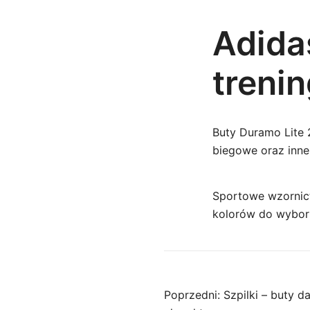
Adida
trenin
Buty Duramo Lite 
biegowe oraz inne 
Sportowe wzornict
kolorów do wyboru 
Nawigac
Poprzedni:
Szpilki – buty 