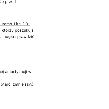
óp przed
Duramo-Lite-2.0-
 którzy poszukują
e mogło sprawdzić
ej amortyzacji w
 otarć, zmniejszyć