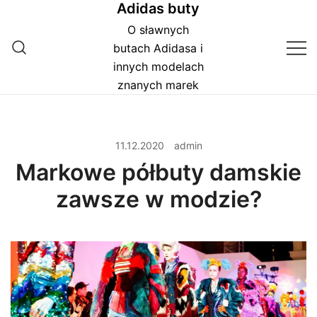
Adidas buty
Przejdź
do
O sławnych
treści
butach Adidasa i
innych modelach
znanych marek
11.12.2020
admin
Markowe półbuty damskie
zawsze w modzie?