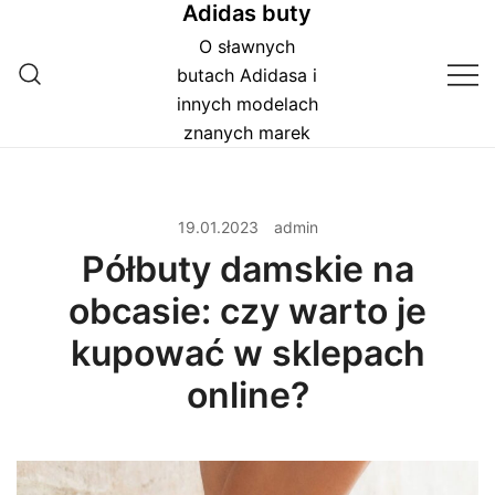
Adidas buty
Przejdź
do
O sławnych
treści
butach Adidasa i
innych modelach
znanych marek
19.01.2023
admin
Półbuty damskie na
obcasie: czy warto je
kupować w sklepach
online?