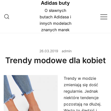
Adidas buty
Przejdź
do
O sławnych
treści
butach Adidasa i
innych modelach
znanych marek
26.03.2019
admin
Trendy modowe dla kobiet
Trendy w modzie
zmieniają się dość
regularnie. Jednak
niektóre tendencje
pozostają na dłużej.
Warto to śledzić i