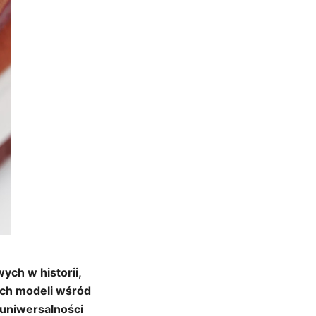
ych w historii,
ych modeli wśród
 uniwersalności