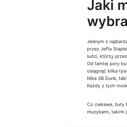
Jaki 
wybr
Jednym z najbardz
przez Jeffa Stapl
ludzi, którzy prze
Od tamtej pory but
osiągnąć kilka ty
Nike SB Dunk, tak
Każdy z tych model
Co ciekawe, buty 
muzykami, takimi 