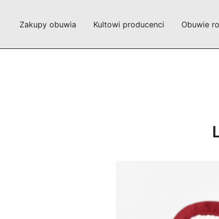
Przejdź
do
Zakupy obuwia
Kultowi producenci
Obuwie r
treści