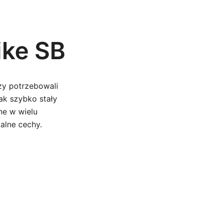
ike SB
zy potrzebowali
ak szybko stały
ne w wielu
alne cechy.