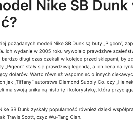
model Nike SB Dunk
ać?
iej pożądanych modeli Nike SB Dunk są buty „Pigeon”, za
e’a. Ich wydanie w 2005 roku wywołało prawdziwe szaleń
z bardzo długi czas czekali w kolejce przed sklepami, by z
y „Pigeon” stały się prawdziwą legendą, a ich cena na ryn
sięcy dolarów. Warto również wspomnieć o innych ciekaw
ich jak „Tiffany” autorstwa Diamond Supply Co. czy „Heine
i ma swoją unikalną historię i kolorystykę, która przyciąg
Nike SB Dunk zyskały popularność również dzięki współpra
jak Travis Scott, czyz Wu-Tang Clan.