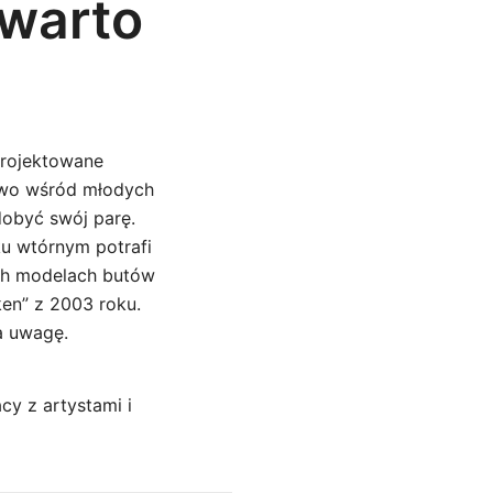
 warto
projektowane
stwo wśród młodych
dobyć swój parę.
ku wtórnym potrafi
ych modelach butów
ken” z 2003 roku.
a uwagę.
cy z artystami i