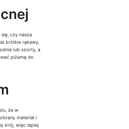
ocnej
się, czy nasza
b krótkie rękawy,
odnie lub szorty, a
sować piżamę do
im
stu, że w
obrany materiał i
 krój, więc lepiej