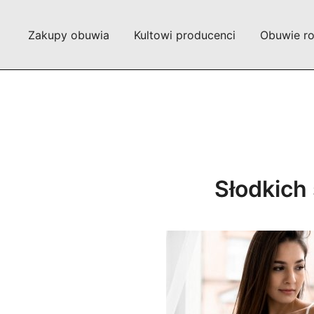
Przejdź
do
Zakupy obuwia
Kultowi producenci
Obuwie r
treści
Słodkich