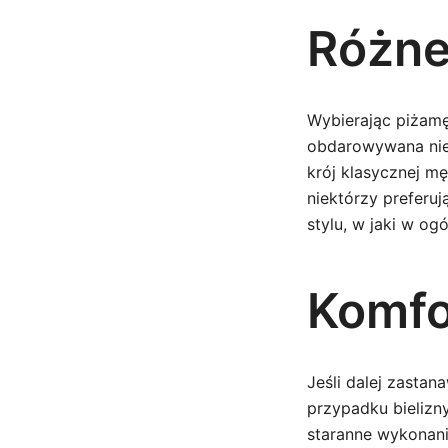
Różne
Wybierając piżamę
obdarowywana nie 
krój klasycznej mę
niektórzy preferu
stylu, w jaki w og
Komfo
Jeśli dalej zastan
przypadku bielizn
staranne wykonani