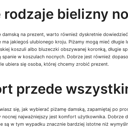
 rodzaje bielizny n
 damską na prezent, warto również dyskretnie dowiedzieć 
ma jakiegoś ulubionego kroju. Piżamy mogą mieć długie lu
skiej koszuli albo bluzeczki obszywanej koronką, długie sp
ją spanie w koszulach nocnych. Dobrze jest również dopa
óle ubiera się osoba, której chcemy zrobić prezent.
rt przede wszystk
awiasz się, jak wybierać piżamę damską, zapamiętaj po pro
y nocnej najważniejszy jest komfort użytkownika. Dobrze d
e są w tym wypadku znacznie bardziej istotne niż wymyślny