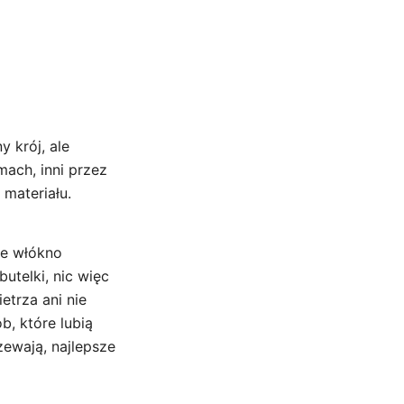
 krój, ale
mach, inni przez
 materiału.
ne włókno
utelki, nic więc
etrza ani nie
b, które lubią
zewają, najlepsze