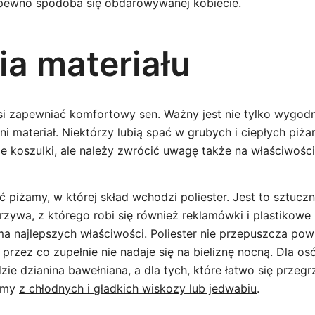
 pewno spodoba się obdarowywanej kobiecie.
ia materiału
si zapewniać komfortowy sen. Ważny jest nie tylko wygodny
 materiał. Niektórzy lubią spać w grubych i ciepłych piża
ie koszulki, ale należy zwrócić uwagę także na właściwości
 piżamy, w której skład wchodzi poliester. Jest to sztucz
ywa, z którego robi się również reklamówki i plastikowe b
a najlepszych właściwości. Poliester nie przepuszcza powi
rzez co zupełnie nie nadaje się na bieliznę nocną. Dla osó
dzie dzianina bawełniana, a dla tych, które łatwo się przegr
żamy
z chłodnych i gładkich wiskozy lub jedwabiu
.