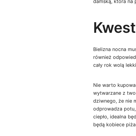
damską, która na
Kwest
Bielizna nocna mu
również odpowiedni
cały rok wolą lekk
Nie warto kupować
wytwarzane z tworz
dziwnego, że nie m
odprowadza potu, p
ciepło, idealna bę
będą kobiece pi