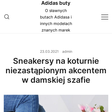
Adidas buty
Przejdź
do
O sławnych
treści
butach Adidasa i
innych modelach
znanych marek
23.03.2021
admin
Sneakersy na koturnie
niezastąpionym akcentem
w damskiej szafie