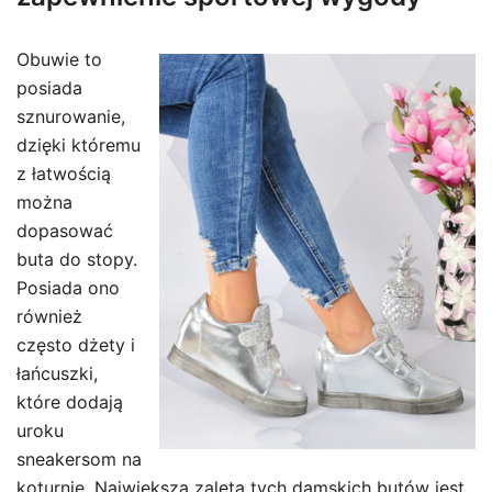
Obuwie to
posiada
sznurowanie,
dzięki któremu
z łatwością
można
dopasować
buta do stopy.
Posiada ono
również
często dżety i
łańcuszki,
które dodają
uroku
sneakersom na
koturnie. Największą zaletą tych damskich butów jest